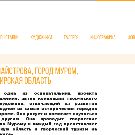
Выставки
Художники
Галерея
Инфографика
Фо
айстрова, город Муром,
ирская область
 одна из основательниц проекта
ижение, автор концепции творческого
 художник, отвечающий за развитие
 одном из самых исторических городов
уроме. Она рисует и помогает научиться
 другим. Она проводит творческие
 по Мурому и каждый год представляет
кую область и творческий туризм на
кете».