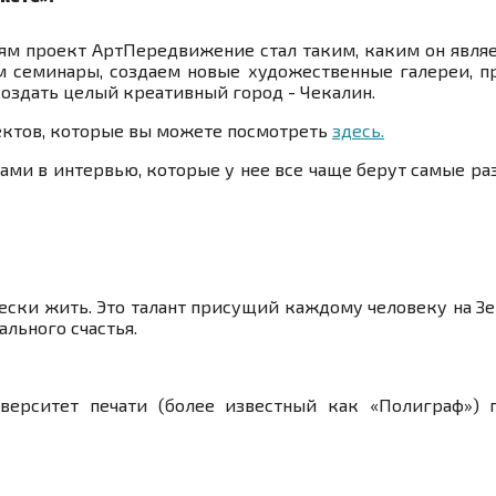
ям проект АртПередвижение стал таким, каким он являе
м семинары, создаем новые художественные галереи, п
оздать целый креативный город - Чекалин.
ектов, которые вы можете посмотреть
здесь.
дами в интервью, которые у нее все чаще берут самые р
ески жить. Это талант присущий каждому человеку на Зе
ального счастья.
верситет печати (более известный как «Полиграф») 