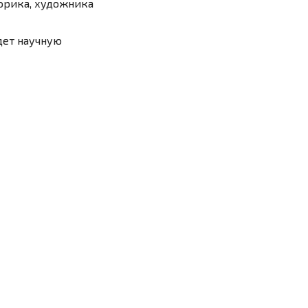
торика, художника
дет научную