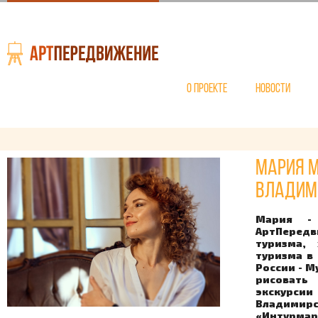
О проекте
Новости
Мария М
Владим
Мария -
АртПередв
туризма,
туризма в
России - М
рисовать
экскурсии
Владимирс
«Интурмар