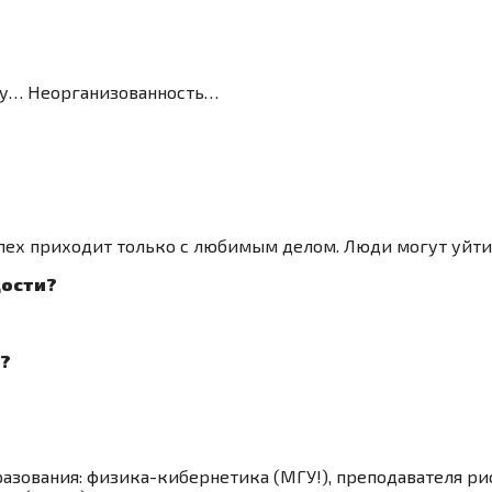
азу… Неорганизованность…
пех приходит только с любимым делом. Люди могут уйти 
дости?
м?
зования: физика-кибернетика (МГУ!), преподавателя ри