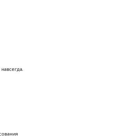
навсегда.
сования