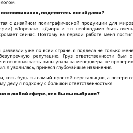
ологом.
е воспоминания, поделитесь инсайдами?
ботая с дизайном полиграфической продукции для миро
рии) «Лореаль», «Диор» и т.п. необходимо быть очен
ромает сейчас. Поэтому на первой работе меня постиг
 развезли уже по всей стране, я подвела не только ме
безупречную репутацию. Груз ответственности был о
 и основная часть вины упала на менеджера, не провери
я, я уволилась, принеся глубочайшие извинения.
 и, хоть будь ты самый простой верстальщик, а потери о
му делу я подхожу с большой ответственностью!
но в любой сфере, что бы вы выбрали?