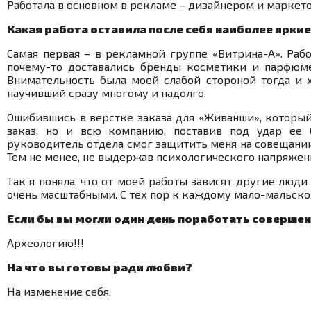
Работала в основном в рекламе – дизайнером и маркет
Какая работа оставила после себя наиболее ярки
Самая первая – в рекламной группе «Витрина-А». Ра
почему-то доставались бренды косметики и парфюме
Внимательность была моей слабой стороной тогда и х
научивший сразу многому и надолго.
Ошибившись в верстке заказа для «Живанши», который
заказ, но и всю компанию, поставив под удар ее 
руководитель отдела смог защитить меня на совещании
Тем не менее, не выдержав психологического напряжени
Так я поняла, что от моей работы зависят другие люди
очень масштабными. С тех пор к каждому мало-мальско
Если бы вы могли один день поработать совершен
Археологию!!!
На что вы готовы ради любви?
На изменение себя.