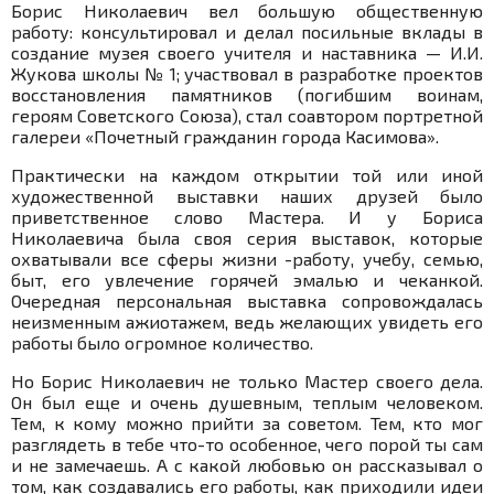
Борис Николаевич вел большую общественную
работу: консультировал и делал посильные вклады в
создание музея своего учителя и наставника — И.И.
Жукова школы № 1; участвовал в разработке проектов
восстановления памятников (погибшим воинам,
героям Советского Союза), стал соавтором портретной
галереи «Почетный гражданин города Касимова».
Практически на каждом открытии той или иной
художественной выставки наших друзей было
приветственное слово Мастера. И у Бориса
Николаевича была своя серия выставок, которые
охватывали все сферы жизни -работу, учебу, семью,
быт, его увлечение горячей эмалью и чеканкой.
Очередная персональная выставка сопровождалась
неизменным ажиотажем, ведь желающих увидеть его
работы было огромное количество.
Но Борис Николаевич не только Мастер своего дела.
Он был еще и очень душевным, теплым человеком.
Тем, к кому можно прийти за советом. Тем, кто мог
разглядеть в тебе что-то особенное, чего порой ты сам
и не замечаешь. А с какой любовью он рассказывал о
том, как создавались его работы, как приходили идеи