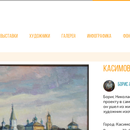
Выставки
Художники
Галерея
Инфографика
Фо
Касимов.
Борис 
Борис Никола
проекту в сам
он ушел из ж
художник изо
Город: Касим