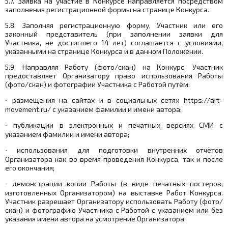
5.7. Заявка на участие в Конкурсе направляется посредством
заполнения регистрационной формы на странице Конкурса.
5.8. Заполняя регистрационную форму, Участник или его
законный представитель (при заполнении заявки для
Участника, не достигшего 14 лет) соглашается с условиями,
указанными на странице Конкурса и в данном Положении.
5.9. Направляя Работу (фото/скан) на Конкурс, Участник
предоставляет Организатору право использования Работы
(фото/скан) и фотографии Участника с Работой путём:
размещения на сайтах и в социальных сетях https://
art
-
·
movement
.
ru
/ с указанием фамилии и имени автора;
публикации в электронных и печатных версиях СМИ с
·
указанием фамилии и имени автора;
использования для подготовки внутренних отчётов
·
Организатора как во время проведения Конкурса, так и после
его окончания;
демонстрации копии Работы (в виде печатных постеров,
·
изготовленных Организатором) на выставке Работ Конкурса.
Участник разрешает Организатору использовать Работу (фото/
скан) и фотографию Участника с Работой с указанием или без
указания имени автора на усмотрение Организатора.