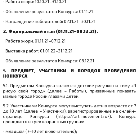
Работа жюри: 10.10.21–31.10.21
·
Объявление результатов Конкурса: 01.11.21
·
Награждение победителей: 02.11.21–30.11.21
·
2. Федеральный этап (01.11.21–08.12.21).
Работа жюри: 01.11.21–07.12.21
·
Выставка работ: 01.01.22–31.12.21
·
Объявление результатов Конкурса: 08.12.21
·
5. ПРЕДМЕТ, УЧАСТНИКИ И ПОРЯДОК ПРОВЕДЕНИЯ
КОНКУРСА
5.1. Предметом Конкурса являются детские рисунки на тему «Я
рисую свой город» (далее – Работы), призванные показать
малые города России глазами детей.
5.2. Участниками Конкурса могут выступать дети в возрасте от 7
до 18 лет (далее – Участники), зарегистрированные на онлайн-
странице Конкурса (https://
art
-
movement
.
ru
/). Конкурс
проводится в трёх возрастных группах:
младшая (7–10 лет включительно);
·