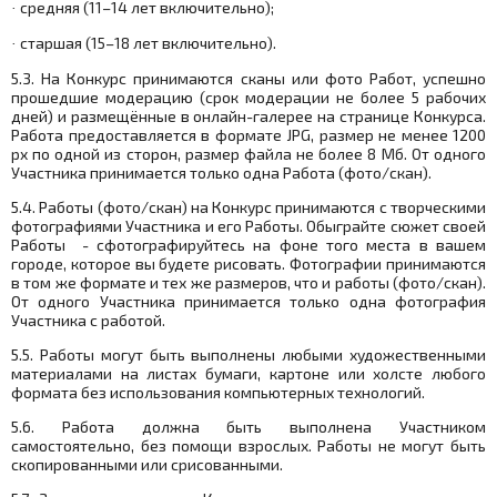
средняя (11–14 лет включительно);
·
старшая (15–18 лет включительно).
·
5.3. На Конкурс принимаются сканы или фото Работ, успешно
прошедшие модерацию (срок модерации не более 5 рабочих
дней) и размещённые в онлайн-галерее на странице Конкурса.
Работа предоставляется в формате JPG, размер не менее 1200
px по одной из сторон, размер файла не более 8 Мб. От одного
Участника принимается только одна Работа (фото/скан).
5.4. Работы (фото/скан) на Конкурс принимаются с творческими
фотографиями Участника и его Работы. Обыграйте сюжет своей
Работы - сфотографируйтесь на фоне того места в вашем
городе, которое вы будете рисовать. Фотографии принимаются
в том же формате и тех же размеров, что и работы (фото/скан).
От одного Участника принимается только одна фотография
Участника с работой.
5.5. Работы могут быть выполнены любыми художественными
материалами на листах бумаги, картоне или холсте любого
формата без использования компьютерных технологий.
5.6. Работа должна быть выполнена Участником
самостоятельно, без помощи взрослых. Работы не могут быть
скопированными или срисованными.