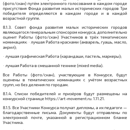
(фото/скан) путём электронного голосования в каждом городе
присутствия Фонда развития малых исторических городов Три
победителя определяются в каждом городе и в каждой
возрастной группе.
8.1.3. Совет фонда развития малых исторических городов
являющегося генеральным спонсором конкурса, дополнительно
оценит Работы (фото/скан) Участников в трёх тематических
номинациях:
лучшая Работа красками (акварель, гуашь, масло,
·
акрил);
лучшая графическая Работа (карандаши, пастель, маркеры);
·
лучшая Работа в смешанной технике (mixed media).
·
Все Работы (фото/скан), участвующие в Конкурсе, будут
оценены в тематических номинациях с учётом возрастных
групп, но без деления по городам.
8.1.4. Списки победителей и призёров будут размещены на
конкурсной странице https://
art
-
movement
.
ru
. 1.11.21.
8.1.5. Все Участники Конкурса получат дипломы, а их педагоги —
благодарственные письма. Документы будут отправлены по
электронной почте, указанной в регистрационном бланке
Участника.