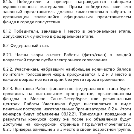
8.1.6. Победители и призеры награждаются наборами
художественных материалов. Призы победитель или его
законный представитель должны самостоятельно забрать в
организации, являющейся официальным представителем
Фонда в городе присутствия.
8.1.7. Победители, занявшие 1 место в региональном этапе,
допускаются к участию в федеральном этапе.
8.2. Федеральный этап.
8.2.1. Члены жюри оценят Работы (фото/скан) в каждой
возрастной группе путём электронного голосования.
8.2.2. Участникам, набравшим наибольшее количество баллов
по итогам голосования жюри, присуждается 1, 2 и 3 место в
каждой возрастной категории, без учёта города проживания.
8.2.3. Выставка Работ финалистов федерального этапа будет
проходить на выставочном пространстве, организованном
Фондом в Москве, Санкт-Петербурге или региональных
центрах. Работы Участников будут выставляться в виде
печатных постеров, изготовленных Организатором. 8.2.4. Итоги
конкурса будут объявлены 08.12.21. Трансляция праздника и
результаты конкурса сразу же после их объявления будут
доступны на конкурсной странице https://
art
-
movement
.
ru
.
8.2.5. Призеры, занявшие 2 и 3 место в своей возрастной группе,