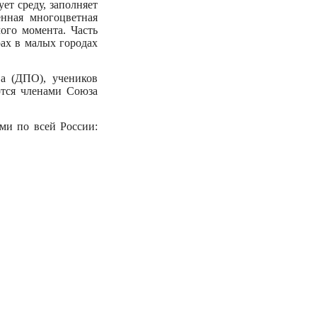
ет среду, заполняет
енная многоцветная
ого момента. Часть
рах в малых городах
а (ДПО), учеников
ются членами Союза
ми по всей России: