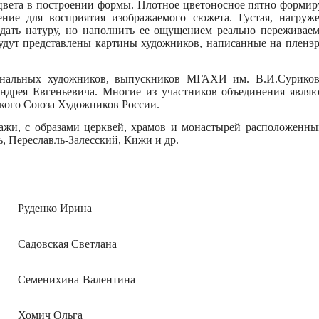
цвета в построении формы. Плотное цветоносное пятно формиру
ение для восприятия изображаемого сюжета. Густая, нагруж
едать натуру, но наполнить ее ощущением реально переживаем
будут представлены картины художников, написанные на пленэ
ональных художников, выпускников МГАХИ им. В.И.Суриков
ндрея Евгеньевича. Многие из участников объединения явля
кого Союза Художников России.
ажи, с образами церквей, храмов и монастырей расположенны
, Переславль-Залесский, Кижи и др.
Руденко Ирина
Садовская Светлана
Семенихина Валентина
Хомич Ольга