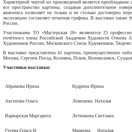
Характерной чертой их произведений является преобладание 
все пространство картины, создавая дополнительное измер
живопись позволяет не только и не столько достоверно пер
экспозиции составляет печатная графика. В выставке также 
России.
Участниками ТО «Мастерская 18» являюится 25 професси
почётного члена Российской Академии Художеств Очнева А
Художников России, Московского Союза Художников, Творчес
В выставке представлена 41 картина, преимущественно пейз
Москва, Сергиев Посад, Коломна, Псков, Волоколамск, Суздаль
Участники выставки:
Абрамова Ирина
Кудрина Ирина
Аксенова Ольга
Лемешева Наталья
Варварская Маргарита
Летникова Светлана
Гусева Ольга Н.
Маркина Наталья