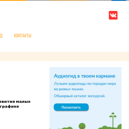
нд
Контакты
азвития малых
 графике