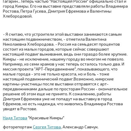
Гагарин...Теперь частью "Настоящей России" официально стал и
город Кимры. Его на выставке представляли работы Владимира
Ростова, Петра Гусева, Дмитрия Ефремова и Валентины
Хлебородовой.
- Я считаю, что устроители этой выставки занимаются самым
настоящим подвижничеством, - отметила Валентина
Николаевна Хлебородова. - Россия на семьдесят процентов
состоит из малых городов, которые сейчас совершают
настоящий подвиг выживания, ведь они гораздо более хрупкие.
Кимры - не исключение, нашему городу во многом не повезло.
Например, из семи храмов у нас теперь осталось только два. И
миссия проекта "АРТ-Передвижение", показывающего, что
малые города - это не только красота, но и боль - тоже
настоящий подвижнический подвиг.Возможно, кимрские
картины-участницы после выставки отправятся с арт-
передвижниками дальше по просторам России - окончательное
решение об этом еще не принято. К сожалению, работы
Дмитрия Ефремова уже не попадут на выставку в город
Ефремов, но есть надежда, что живопись Владимира Ростова
увидят в Ростове.
Надя Титова
"Красивые Кимры"
фоторепортаж
Сергея Титова
, Александр Савчук.