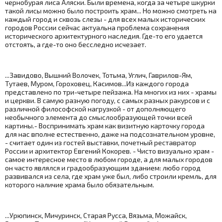
чернобурая лиса Аляски. Были времена, когда за четыре шкурки
такой лисы можно было построить храм... Но можно смотреть на
каждый город и сквозь слезы - для всех малых исторических
городов России сейчас актуальна проблема сохранения
исторического архитектурного наследия. Где-то его удается
отстоять, а где-то оно бесследно исчезает.
...Завидово, Вышний Волочек, Тотьма, Углич, Гаврилов-Ям,
Тутаев, Муром, Гороховец, Касимов...Из каждого города
представлено по три-четыре пейзажа. На многих из них - храмы
и церкви. В самую разную погоду, с самых разных ракурсов и с
различной философской нагрузкой - от дополняющего
необычного элемента до смыслообразующей точки всей
картины.- Воспринимать храм как визитную карточку города
для нас вполне естественно, даже на подсознательном уровне,
- считает один из гостей выставки, почетный реставратор
России и архитектор Евгений Кокорев. - Чисто визуально храм -
самое интересное место в любом городе, а для малых городов
он часто являлся и градообразующим зданием: любо город
развивался из села, где храм уже был, либо строили кремль, для
которого наличие храма было обязательным.
...Урюпинск, Мичуринск, Старая Русса, Вязьма, Можайск,