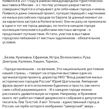
появился в 2017 году в рамках международной туристической
выставки в Москве - и с тех пор успешно разрастается,
совершенствуется и открывает для себя новые города и имена.
Появился даже смежный проект, путешествующий с картинами
из малых российских городов по Европе (в данный момент из-
за карантина застрял в Копенгагене). Они ни разу не приезжали
в один и тот же город дважды, но почти в каждом городе
коллекция пополняется работами местных авторов - и
продолжает путешествие. Кстати, участие в выставке
городских пейзажей от местных художников - обязательное
условие.
...Белев, Крапивна, Ефремов, Истра, Волоколамск, Руза,
Дмитров, Калязин, Кашин, Торжок...
- Города маленькие - но великие. Это национальное достояние
нашей страны, - говорит на открытии выставки один из
организаторов проекта, директор НКО "Фонд развития малых
исторических городов России" Юрий Щегольков. Ампирная
фраза звучит в его исполнении буднично и просто, как нечто
само собой разумеющееся. - И о каждом городе можно
рассказать удивительную историю. Например, в Крапивне
много лет работал главой дворянского собрания и депутатом
писатель Лев Толстой. А вот Тотьма - единственный город в
России, на гербе которого изображен "заморский" зверь -