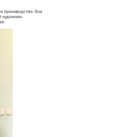
е производство. Она
й художник,
ве.