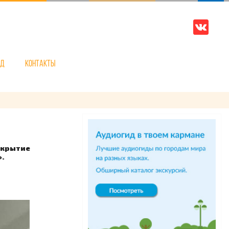
нд
Контакты
ткрытие
».