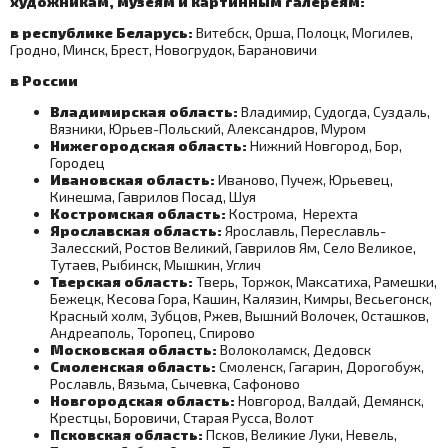
художникам, музеям и картинным галереям:
в республике Беларусь:
Витебск, Орша, Полоцк, Могилев,
Гродно, Минск, Брест, Новогрудок, Барановичи
в России
Владимирская область:
Владимир, Судогда, Суздаль,
Вязники, Юрьев-Польский, Александров, Муром
Нижегородская область:
Нижний Новгород, Бор,
Городец
Ивановская область:
Иваново, Пучеж, Юрьевец,
Кинешма, Гаврилов Посад, Шуя
Костромская область:
Кострома, Нерехта
Ярославская область:
Ярославль, Переславль-
Залесский, Ростов Великий, Гаврилов Ям, Село Великое,
Тутаев, Рыбинск, Мышкин, Углич
Тверская область:
Тверь, Торжок, Максатиха, Рамешки,
Бежецк, Кесова Гора, Кашин, Калязин, Кимры, Весьегонск,
Красный холм, Зубцов, Ржев, Вышний Волочек, Осташков,
Андреаполь, Торопец, Спирово
Московская область:
Волоколамск, Дедовск
Смоленская область:
Смоленск, Гагарин, Дорогобуж,
Рославль, Вязьма, Сычевка, Сафоново
Новгородская область:
Новгород, Валдай, Демянск,
Крестцы, Боровичи, Старая Русса, Волот
Псковская область:
Псков, Великие Луки, Невель,