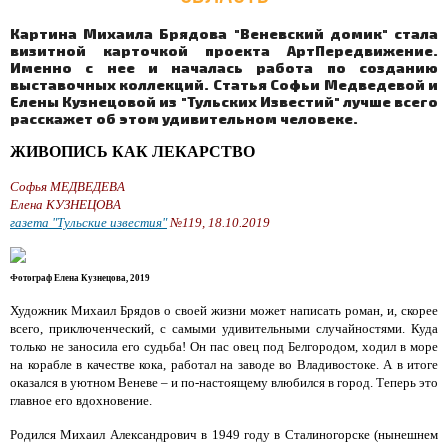
Картина Михаила Брядова "Веневский домик" стала
визитной карточкой проекта АртПередвижение.
Именно с нее и началась работа по созданию
выставочных коллекций. Статья Софьи Медведевой и
Елены Кузнецовой из "Тульских Известий" лучше всего
расскажет об этом удивительном человеке.
ЖИВОПИСЬ КАК ЛЕКАРСТВО
Софья МЕДВЕДЕВА
Елена КУЗНЕЦОВА
газета "Тульские известия"
№119, 18.10.2019
Фотограф Елена Кузнецова, 2019
Художник Михаил Брядов о своей жизни может написать роман, и, скорее
всего, приключенческий, с самыми удивительными случайностями. Куда
только не заносила его судьба! Он пас овец под Белгородом, ходил в море
на корабле в качестве кока, работал на заводе во Владивостоке. А в итоге
оказался в уютном Веневе – и по-настоящему влюбился в город. Теперь это
главное его вдохновение.
Родился Михаил Александрович в 1949 году в Сталиногорске (нынешнем