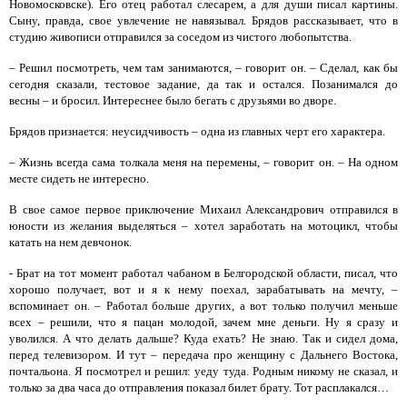
Новомосковске). Его отец работал слесарем, а для души писал картины.
Сыну, правда, свое увлечение не навязывал. Брядов рассказывает, что в
студию живописи отправился за соседом из чистого любопытства.
– Решил посмотреть, чем там занимаются, – говорит он. – Сделал, как бы
сегодня сказали, тестовое задание, да так и остался. Позанимался до
весны – и бросил. Интереснее было бегать с друзьями во дворе.
Брядов признается: неусидчивость – одна из главных черт его характера.
– Жизнь всегда сама толкала меня на перемены, – говорит он. – На одном
месте сидеть не интересно.
В свое самое первое приключение Михаил Александрович отправился в
юности из желания выделяться – хотел заработать на мотоцикл, чтобы
катать на нем девчонок.
- Брат на тот момент работал чабаном в Белгородской области, писал, что
хорошо получает, вот и я к нему поехал, зарабатывать на мечту, –
вспоминает он. – Работал больше других, а вот только получил меньше
всех – решили, что я пацан молодой, зачем мне деньги. Ну я сразу и
уволился. А что делать дальше? Куда ехать? Не знаю. Так и сидел дома,
перед телевизором. И тут – передача про женщину с Дальнего Востока,
почтальона. Я посмотрел и решил: уеду туда. Родным никому не сказал, и
только за два часа до отправления показал билет брату. Тот расплакался…