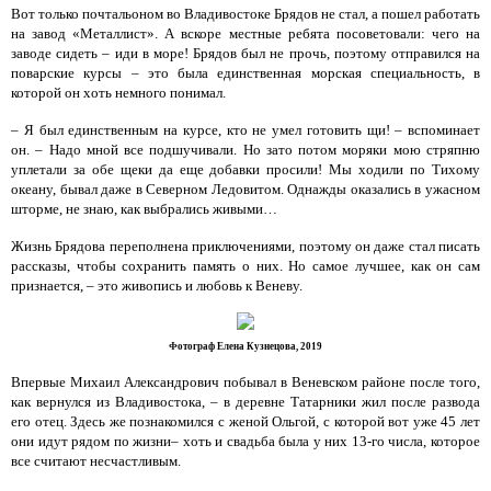
Вот только почтальоном во Владивостоке Брядов не стал, а пошел работать
на завод «Металлист». А вскоре местные ребята посоветовали: чего на
заводе сидеть – иди в море! Брядов был не прочь, поэтому отправился на
поварские курсы – это была единственная морская специальность, в
которой он хоть немного понимал.
– Я был единственным на курсе, кто не умел готовить щи! – вспоминает
он. – Надо мной все подшучивали. Но зато потом моряки мою стряпню
уплетали за обе щеки да еще добавки просили! Мы ходили по Тихому
океану, бывал даже в Северном Ледовитом. Однажды оказались в ужасном
шторме, не знаю, как выбрались живыми…
Жизнь Брядова переполнена приключениями, поэтому он даже стал писать
рассказы, чтобы сохранить память о них. Но самое лучшее, как он сам
признается, – это живопись и любовь к Веневу.
Фотограф Елена Кузнецова, 2019
Впервые Михаил Александрович побывал в Веневском районе после того,
как вернулся из Владивостока, – в деревне Татарники жил после развода
его отец. Здесь же познакомился с женой Ольгой, с которой вот уже 45 лет
они идут рядом по жизни– хоть и свадьба была у них 13-го числа, которое
все считают несчастливым.