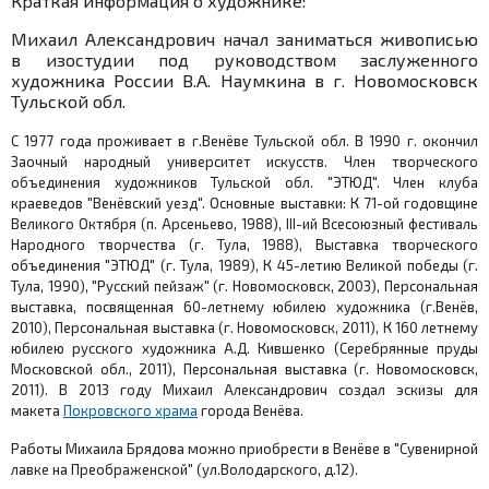
Краткая информация о художнике:
Михаил Александрович начал заниматься живописью
в изостудии под руководством заслуженного
художника России В.А. Наумкина в г. Новомосковск
Тульской обл.
С 1977 года проживает в г.Венёве Тульской обл. В 1990 г. окончил
Заочный народный университет искусств. Член творческого
объединения художников Тульской обл. "ЭТЮД". Член клуба
краеведов "Венёвский уезд". Основные выставки: К 71-ой годовщине
Великого Октября (п. Арсеньево, 1988), III-ий Всесоюзный фестиваль
Народного творчества (г. Тула, 1988), Выставка творческого
объединения "ЭТЮД" (г. Тула, 1989), К 45-летию Великой победы (г.
Тула, 1990), "Русский пейзаж" (г. Новомосковск, 2003), Персональная
выставка, посвященная 60-летнему юбилею художника (г.Венёв,
2010), Персональная выставка (г. Новомосковск, 2011), К 160 летнему
юбилею русского художника А.Д. Кившенко (Серебрянные пруды
Московской обл., 2011), Персональная выставка (г. Новомосковск,
2011).
В 2013 году Михаил Александрович создал эскизы для
макета
Покровского храма
города Венёва.
Работы Михаила Брядова можно приобрести в Венёве в "Сувенирной
лавке на Преображенской" (ул.Володарского, д.12).