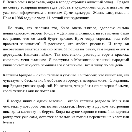
В Венев семья переехала, когда в городе строился алмазный завод – Брядов
по совету товарища пошел туда работать художником, спустя пять лет он
уже стал оформителем в местном Доме культуры. Жизнь завертелась…
Пока в 1986 году не умер 11-летний сын художника.
– Не знаю, как пережил это, было очень тяжело, здоровье сильно
пошатнулось, – говорит Брядов. – Да и мне, признаюсь, на тот момент было
все равно, что со мной будет дальше. Врач тогда спросил: чем тебе
нравится заниматься? Я рассказал, что люблю рисовать. И тогда он
посоветовал заняться именно этим. Я пошел на речку, там недалеко луг и
деревушка. Написал пейзаж. Так постепенно растворял горе в красках,
живопись меня вылечила. Я поступил в Московский заочный народный
университет искусств, закончил его с отличием. Вот и пишу по сей день.
Картины Брядова – очень теплые и уютные. Он говорит, что пишет так, как
чувствует, с бесконечной любовью к городу, в котором живет. С недавних
пор Брядов увлекся графикой. Но от того, что работы стали черно-белыми,
своей теплоты они не потеряли.
– Я всегда пишу с одной мыслью – чтобы картина радовала. Меня или
человека, у которого она потом окажется. Поэтому в дурном настроении
никогда за кисточку не берусь. Когда на душе хорошо и спокойно, картина
рождается уже сама, остается ее только из головы перенести на холст или
бумагу.