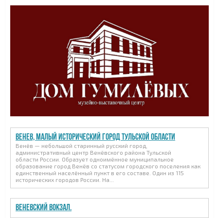
Венев, малый исторический город Тульской области
Венёв — небольшой старинный русский город,
административный центр Венёвского района Тульской
области России. Образует одноимённое муниципальное
образование город Венёв со статусом городского поселения как
единственный населённый пункт в его составе. Один из 115
исторических городов России. На...
Веневский вокзал.