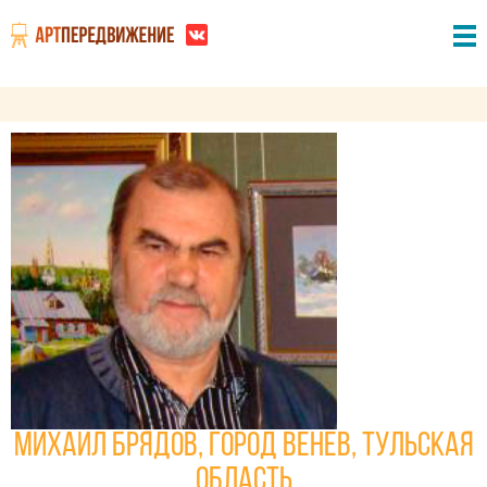
Михаил Брядов, город Венев, Тульская
область