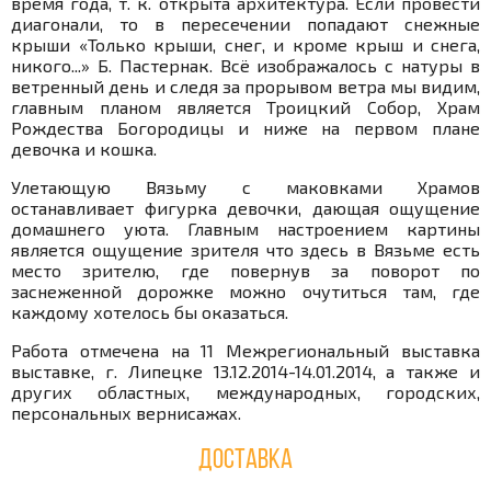
время года, т. к. открыта архитектура. Если провести
диагонали, то в пересечении попадают снежные
крыши «Только крыши, снег, и кроме крыш и снега,
никого...» Б. Пастернак. Всё изображалось с натуры в
ветренный день и следя за прорывом ветра мы видим,
главным планом является Троицкий Собор, Храм
Рождества Богородицы и ниже на первом плане
девочка и кошка.
Улетающую Вязьму с маковками Храмов
останавливает фигурка девочки, дающая ощущение
домашнего уюта. Главным настроением картины
является ощущение зрителя что здесь в Вязьме есть
место зрителю, где повернув за поворот по
заснеженной дорожке можно очутиться там, где
каждому хотелось бы оказаться.
Работа отмечена на 11 Межрегиональный выставка
выставке, г. Липецке 13.12.2014-14.01.2014, а также и
других областных, международных, городских,
персональных вернисажах.
Доставка