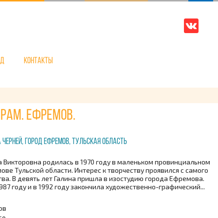
нд
Контакты
храм. Ефремов.
 Черней, город Ефремов, Тульская область
а Викторовна родилась в 1970 году в маленьком провинциальном
ове Тульской области. Интерес к творчеству проявился с самого
тва. В девять лет Галина пришла в изостудию города Ефремова.
987 году и в 1992 году закончила художественно-графический...
ов