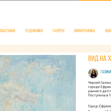
Выставки
Художники
Галерея
Инфографика
Фо
Вид на 
Галина
Черней Галин
городе Ефрем
раннего детс
Поступила в 1
Город: Ефрем