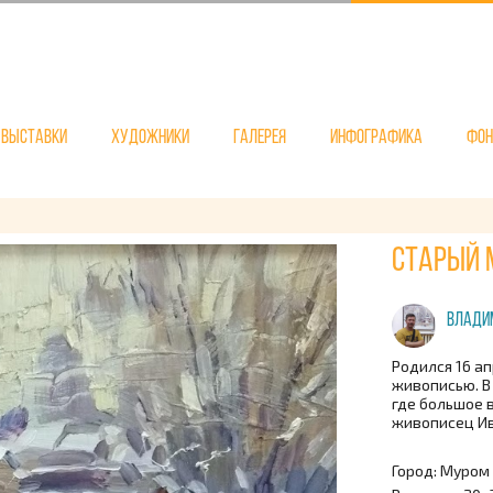
Выставки
Художники
Галерея
Инфографика
Фо
Старый 
Владим
Родился 16 а
живописью. В
где большое 
живописец И
Город: Муром