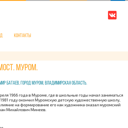
нд
Контакты
мост. Муром.
ир Батаев, город Муром, Владимирская область.
преля 1966 года в Муроме, где в школьные годы начал заниматься
 1981 году окончил Муромскую детскую художественную школу,
влияние на формирование его как художника оказал муромский
ван Михайлович Минеев.