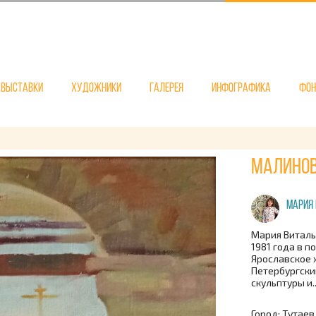
Выставки
Художники
Галерея
Инфографика
Фо
Малинов
Мария 
Мария Виталь
1981 года в п
Ярославское 
Петербургски
скульптуры и..
Город: Тутаев